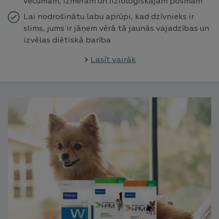
vecumam, izmēram un fizioloģiskajam posmam
Lai nodrošinātu labu aprūpi, kad dzīvnieks ir
slims, jums ir jāņem vērā tā jaunās vajadzības un
izvēlas diētiskā barība
Lasīt vairāk