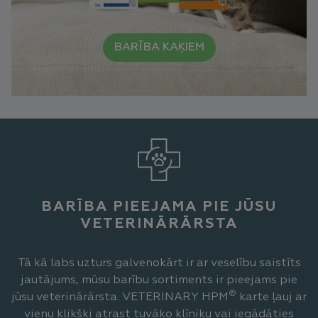
BARĪBA KAĶIEM
BARĪBA PIEEJAMA PIE JŪSU
VETERINĀRĀRSTA
Tā kā labs uzturs galvenokārt ir ar veselību saistīts
jautājums, mūsu barību sortiments ir pieejams pie
®
jūsu veterinārārsta. VETERINARY HPM
karte ļauj ar
vienu klikšķi atrast tuvāko klīniku vai iegādāties