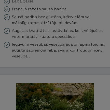
Laba garša
Francijā ražota sausā barība
Sausā barība bez glutēna, krāsvielām vai
mākslīgu aromatizētāju piedevām
Augstas kvalitātes sastāvdaļas, ko izvēlējušies
veterinārārsti -uztura speciālisti
Ieguvumi veselībai: veselīga āda un apmatojums,
augsta sagremojamība, svara kontrole, urīnceļu
veselība...