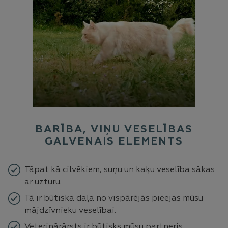
BARĪBA, VIŅU VESELĪBAS
GALVENAIS ELEMENTS
Tāpat kā cilvēkiem, suņu un kaķu veselība sākas
ar uzturu.
Tā ir būtiska daļa no vispārējās pieejas mūsu
mājdzīvnieku veselībai.
Veterinārārsts ir būtisks mūsu partneris.