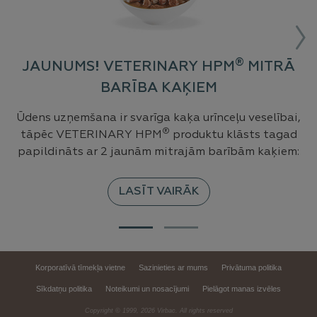
®
JAUNUMS! VETERINARY HPM
MITRĀ
BARĪBA KAĶIEM
Ūdens uzņemšana ir svarīga kaķa urīnceļu veselībai,
®
tāpēc VETERINARY HPM
produktu klāsts tagad
V
papildināts ar 2 jaunām mitrajām barībām kaķiem:
p
b
z
LASĪT VAIRĀK
d
ja
Korporatīvā tīmekļa vietne
Sazinieties ar mums
Privātuma politika
Sīkdatņu politika
Noteikumi un nosacījumi
Pielāgot manas izvēles
Copyright © 1999,
2026
Virbac. All rights reserved