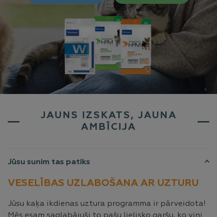
JAUNS IZSKATS, JAUNA
AMBĪCIJA
Jūsu sunim tas patiks
VESELĪBAS UZLABOŠANA AR UZTURU
Jūsu kaķa ikdienas uztura programma ir pārveidota!
Mēs esam saglabājuši to pašu lielisko garšu, ko viņi