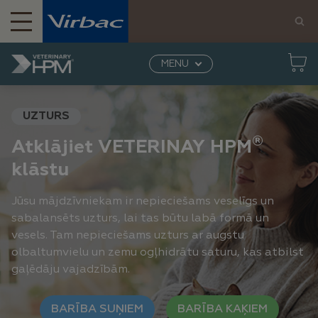
MENU
®
Mājaslapa
VETERINARY HPM
UZTURS
®
Atklājiet VETERINAY HPM
klāstu
Jūsu mājdzīvniekam ir nepieciešams veselīgs un
sabalansēts uzturs, lai tas būtu labā formā un
vesels. Tam nepieciešams uzturs ar augstu
olbaltumvielu un zemu ogļhidrātu saturu, kas atbilst
gaļēdāju vajadzībām.
BARĪBA SUŅIEM
BARĪBA KAĶIEM