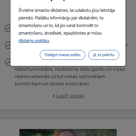
CIENOT VIŅU GAĻĒDĀJU
Šī vietne izmanto sīkdatnes, lai uzlabotu jūsu lietotāja
DABU
pieredzi. Plašāku informāciju par sīkdatnēm, to
izmantošanu un to, kā jūs varat kontrolēt to
Neskatoties uz pieradināšanu, suņi un kaķi
izmantošanu, atradīsiet, iepazīstoties ar mūsu
joprojām ir gaļēdāji.
sīkdatņu politiku
.
Viņu uzturā ir jāņem vērā viņu vajadzības, kas ir
pieāgotas viņu anatomijai un fizioloģijai.
Pielāgot manas izvēles
Jā, es piekrītu
Barība, kas dod priekšroku dzīvnieku izcelsmes
olbaltumvielām, nodrošina labu garšu un visas
nepieciešamās uzturvielas optimālam
komfortam un dzīves kvalitātei.
Lasīt vairāk