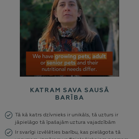
KATRAM SAVA SAUSĀ
BARĪBA
Tā kā katrs dzīvnieks ir unikāls, tā uzturs ir
jāpielāgo tā īpašajām uztura vajadzībām
Ir svarīgi izvēlēties barību, kas pielāgota tā