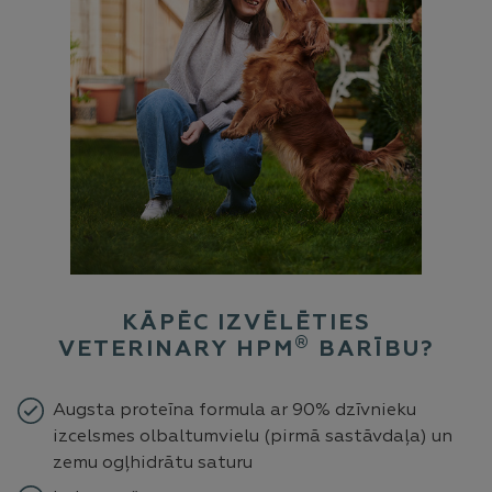
KĀPĒC IZVĒLĒTIES
®
VETERINARY HPM
BARĪBU?
Augsta proteīna formula ar 90% dzīvnieku
izcelsmes olbaltumvielu (pirmā sastāvdaļa) un
zemu ogļhidrātu saturu