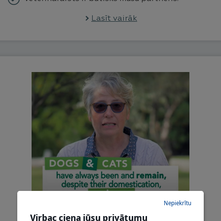
Lasīt vairāk
Nepiekrītu
Virbac ciena jūsu privātumu