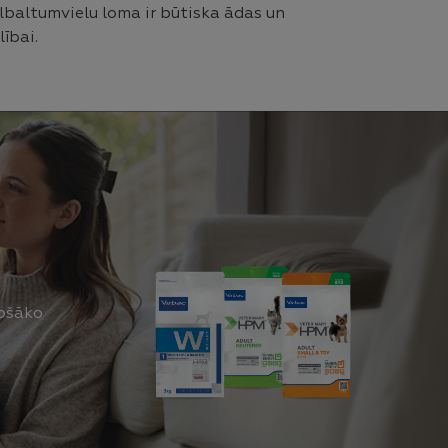
lbaltumvielu loma ir būtiska ādas un
ībai.
tošāko