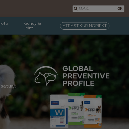
OK
rotu
Kidney &
ATRAST KUR NOPIRKT
Joint
 saturu,