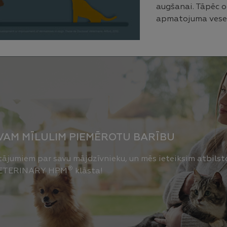
augšanai. Tāpēc o
apmatojuma vesel
VAM MĪLULIM PIEMĒROTU BARĪBU
utājumiem par savu mājdzīvnieku, un mēs ieteiksim atbils
®
 VETERINARY HPM
klāsta!