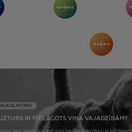
KALKULATORS
A UZTURS IR PIELĀGOTS VIŅA VAJADZĪBĀM?
tors ļauj labāk izprast jūsu barības sastāvu un pārbaudīt,