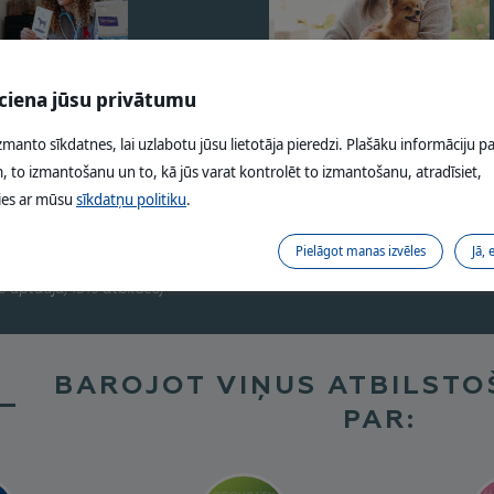
 ciena jūsu privātumu
izmanto sīkdatnes, lai uzlabotu jūsu lietotāja pieredzi. Plašāku informāciju p
 to izmantošanu un to, kā jūs varat kontrolēt to izmantošanu, atradīsiet,
INĀRĀRSTS
DZĪVNIEKU ĪPAŠNIEK
ties ar mūsu
sīkdatņu politiku
.
veterinārārsti no 10
vidēji mūsu barība ir novērtēta v
Pielāgot manas izvēles
Jā, 
mūsu barību
(avots: * conso animo, shopmium, que cho
60 miljoni conso)
0 aptauja, 1519 atbildes)
BAROJOT VIŅUS ATBILSTOŠ
PAR: