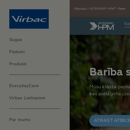
®
Mājaslapa
VETERINARY HPM
Suns
Su
Sugas
Padomi
Produkti
Barība 
EverydayCare
Mūsu klāsta pamat
kas pielāgota jūs
Virbac Liellopiem
Par mums
ATRAST ATBIL