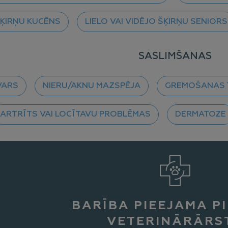
ŠĶIRŅU KUCĒNS
LIELO VAI VIDĒJO ŠĶIRŅU SENIORS
SASLIMŠANAS
VARS
NIERU/AKNU MAZSPĒJA
GREMOŠANAS 
ARTRĪTS VAI LOCĪTAVU PROBLĒMAS
DERMATOZE
BARĪBA PIEEJAMA PI
VETERINĀRĀRS