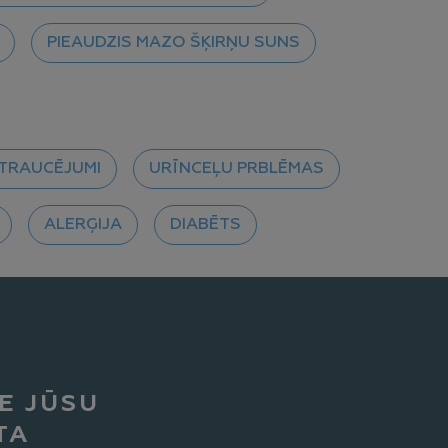
PIEAUDZIS MAZO ŠĶIRŅU SUNS
TRAUCĒJUMI
URĪNCEĻU PRBLĒMAS
ALERĢIJA
DIABĒTS
E JŪSU
TA