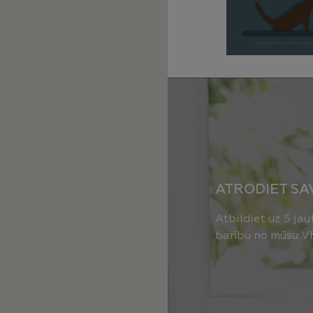
nsistēmu.
ATRODIET SA
Atbildiet uz 5 ja
barību no mūsu