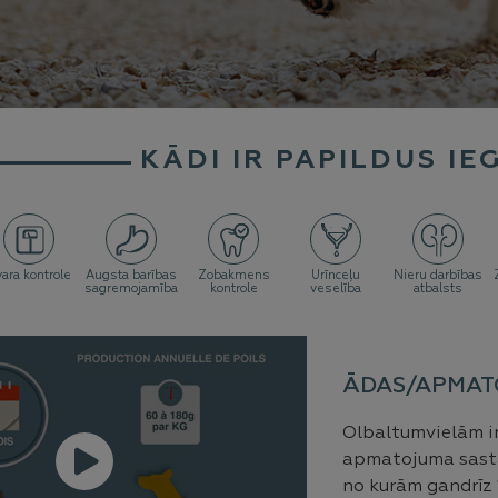
KĀDI IR PAPILDUS IE
ara kontrole
Augsta barības
Zobakmens
Urīnceļu
Nieru darbības
sagremojamība
kontrole
veselība
atbalsts
ĀDAS/APMAT
Olbaltumvielām ir 
apmatojuma sastā
no kurām gandrīz