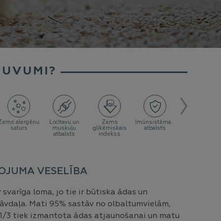
GUVUMI?
Zems alergēnu
Locītavu un
Zems
Imūnsistēmas
Ādas/Apmatoj
saturs
muskuļu
glikēmiskais
atbalsts
veselība
atbalsts
indekss
OJUMA VESELĪBA
svarīga loma, jo tie ir būtiska ādas un
vdaļa. Mati 95% sastāv no olbaltumvielām,
 1/3 tiek izmantota ādas atjaunošanai un matu