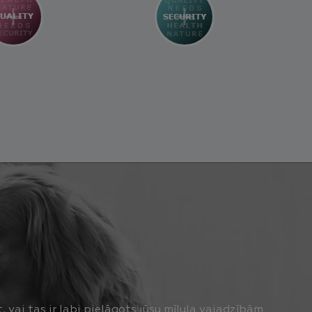
 vai tas ir labi pielāgots jūsu mīluļa vajadzībām