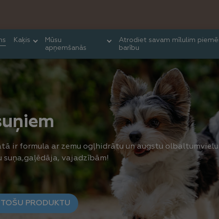
ns
Kaķis
Mūsu
Atrodiet savam mīlulim piemē
apņemšanās
barību
suņiem
ā ir formula ar zemu ogļhidrātu un augstu olbaltumvielu
u suņa,gaļēdāja, vajadzībām!
STOŠU PRODUKTU