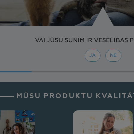
VAI JŪSU SUNIM IR VESELĪBAS
JĀ
NĒ
MŪSU PRODUKTU KVALITĀT