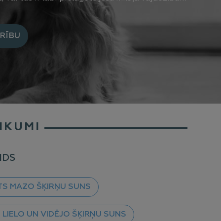
ARĪBU
IKUMI
IDS
TS MAZO ŠĶIRŅU SUNS
 LIELO UN VIDĒJO ŠĶIRŅU SUNS