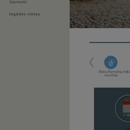
Jaunumi
Iegādes vietas
Imūnsistēmas
Ādas/Apmatojuma
Sv
atbalsts
veselība
ALSTS
vitamīns, dabisks antioksidants,