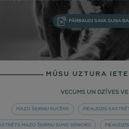
PĀRBAUDI SAVA SUŅA B
MŪSU UZTURA IETE
VECUMS UN DZĪVES VE
MAZO ŠĶIRNU KUCĒNS
PIEAUDZIS KASTRĒ
ASTRĒTS MAZO ŠĶIRŅU SUNS SENIORS
PIEAUDZIS