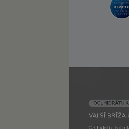
OGĻHIDRĀTU 
VAI ŠĪ BRĪŽ
Ogļhidrātu kalkula